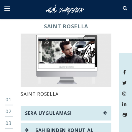
Skip
to
content
SAINT ROSELLA
SAINT ROSELLA
Yazı
SERA UYGULAMASI
gezinmesi
SAHIBINDEN KONUT AL