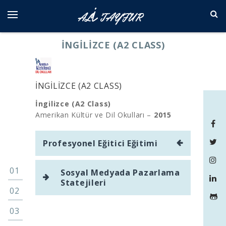
Skip
to
content
İNGILIZCE (A2 CLASS)
İNGILIZCE (A2 CLASS)
İngilizce (A2 Class)
Amerikan Kültür ve Dil Okulları –
2015
Yazı
Profesyonel Eğitici Eğitimi
gezinmesi
Sosyal Medyada Pazarlama
Statejileri